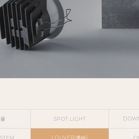
효율
DOWN
SPOT LIGHT
LOUVER(루바)
YSTEM
O