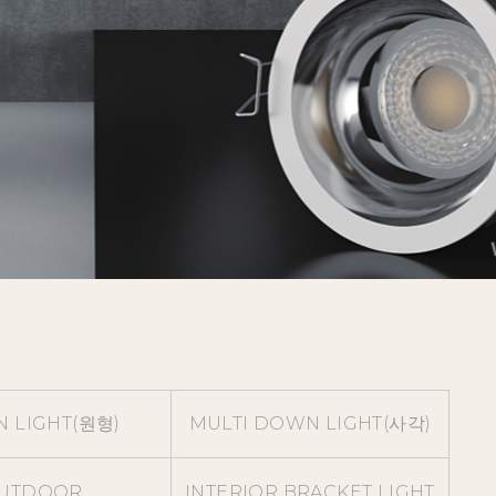
 LIGHT(원형)
MULTI DOWN LIGHT(사각)
UTDOOR
INTERIOR BRACKET LIGHT