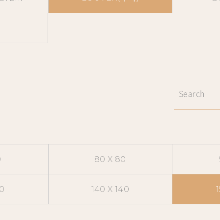
0
80 X 80
30
140 X 140
1