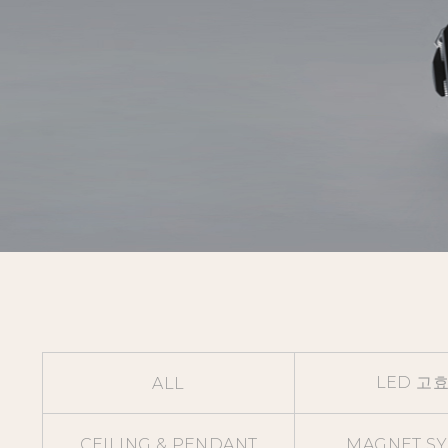
LED 고
ALL
CEILING & PENDANT
MAGNET S