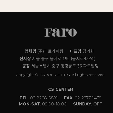
업체명
(주)파로라이팅
대표명
김기화
전시장
서울 중구 을지로 190 (을지로4가역)
공장
서울특별시 중구 창경궁로 36 파로빌딩
Copyright ©. FAROLIGHTING. All rights reserved.
CS CENTER
TEL.
02-2268-6891
FAX.
02-2277-1439
MON-SAT.
09:00-18:00
SUNDAY.
OFF