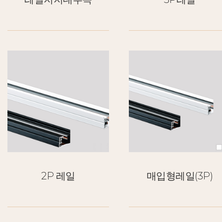
2P 레일
매입형레일(3P)