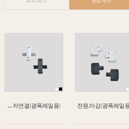
파30,파20
레일/부속
ㅡ자연결(광폭레일용)
전원,마감(광폭레일용