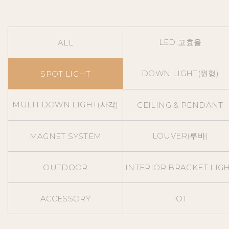
LED 고효율
ALL
DOWN LIGHT(원형)
SPOT LIGHT
MULTI DOWN LIGHT(사각)
CEILING & PENDANT
LOUVER(루바)
MAGNET SYSTEM
OUTDOOR
INTERIOR BRACKET LIG
ACCESSORY
IOT