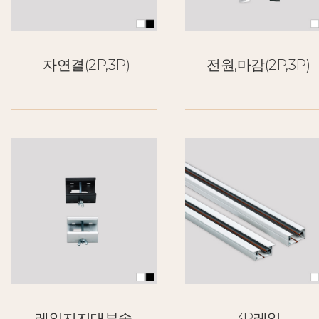
-자연결(2P,3P)
전원,마감(2P,3P)
레일지지대부속
3P레일