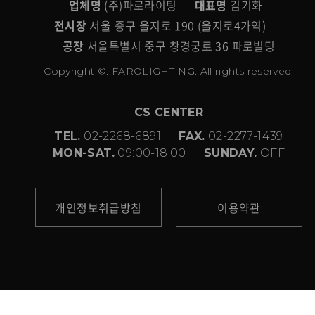
업체명
(주)파로라이팅
대표명
김기화
전시장
서울 중구 을지로 190 (을지로4가역)
공장
서울특별시 중구 창경궁로 36 파로빌딩
Copyright ©. FAROLIGHTING. All rights reserved.
CS CENTER
TEL.
02-2268-6891
FAX.
02-2277-1439
MON-SAT.
09:00-18:00
SUNDAY.
OFF
개인정보취급방침
이용약관