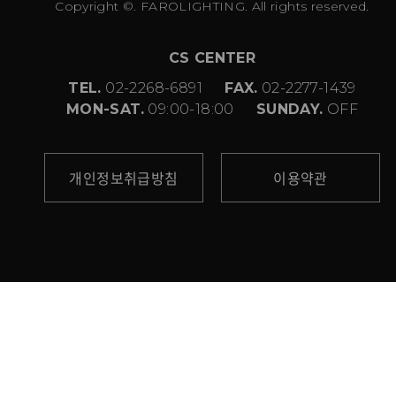
Copyright ©. FAROLIGHTING. All rights reserved.
CS CENTER
TEL.
02-2268-6891
FAX.
02-2277-1439
MON-SAT.
09:00-18:00
SUNDAY.
OFF
개인정보취급방침
이용약관