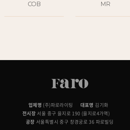
COB
MR
업체명
(주)파로라이팅
대표명
김기화
전시장
서울 중구 을지로 190 (을지로4가역)
공장
서울특별시 중구 창경궁로 36 파로빌딩