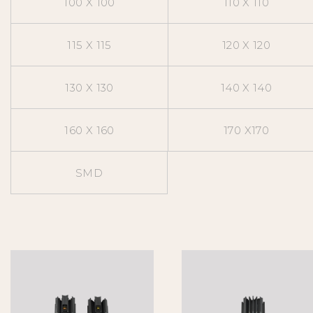
100 X 100
110 X 110
115 X 115
120 X 120
130 X 130
140 X 140
160 X 160
170 X170
SMD