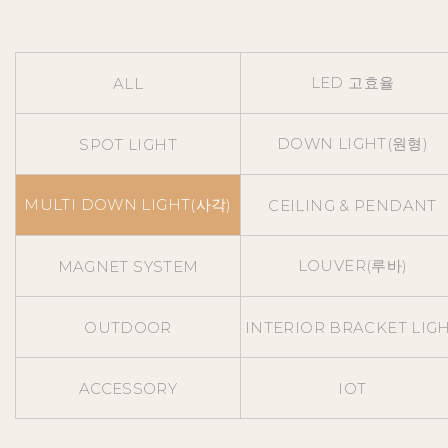
LED 고효율
ALL
DOWN LIGHT(원형)
SPOT LIGHT
MULTI DOWN LIGHT(사각)
CEILING & PENDANT
LOUVER(루바)
MAGNET SYSTEM
OUTDOOR
INTERIOR BRACKET LIG
ACCESSORY
IOT